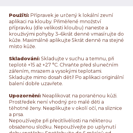
Použití:
Přípravek je určený k lokální zevní
aplikaci na klouby. Přiměřené množství
přípravku (dle velikosti kloubu) naneste a
krouživými pohyby 3–6krát denně vmasírujte do
kůže. Maximálně aplikujte 5krát denně na stejné
místo kůže.
Skladování:
Skladujte v suchu a temnu, při
teplotě +15 až +27 °C. Chraňte před slunečním
zářením, mrazem a vysokými teplotami.
Skladujte mimo dosah dětí! Po aplikaci originální
balení dobře uzavřete.
Upozornění:
Neaplikovat na poraněnou kůži.
Prostředek není vhodný pro malé děti a
těhotné ženy. Neaplikujte v okolí očí, na sliznice
a prsa.
Nepoužívejte při přecitlivělosti na některou
obsaženou složku. Nepoužívejte po uplynutí