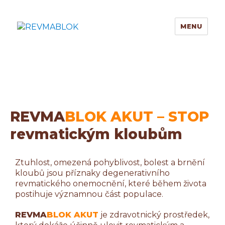
MENU
REVMABLOK AKUT
REVMA
BLOK AKUT – STOP
revmatickým kloubům
Ztuhlost, omezená pohyblivost, bolest a brnění
kloubů jsou příznaky degenerativního
revmatického onemocnění, které během života
postihuje významnou část populace.
REVMA
BLOK AKUT
je zdravotnický prostředek,